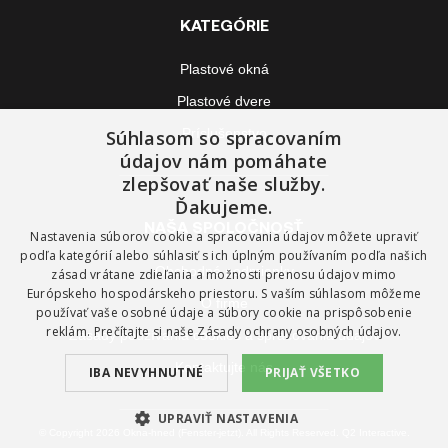
KATEGÓRIE
Plastové okná
Plastové dvere
Príslušenstvo
Súhlasom so spracovaním
údajov nám pomáhate
zlepšovať naše služby.
Ďakujeme.
NAŠA SPOLOČNOSŤ
Nastavenia súborov cookie a spracovania údajov môžete upraviť
podľa kategórií alebo súhlasiť s ich úplným používaním podľa našich
Obchodné podmienky
zásad vrátane zdieľania a možnosti prenosu údajov mimo
Európskeho hospodárskeho priestoru. S vaším súhlasom môžeme
O firme
používať vaše osobné údaje a súbory cookie na prispôsobenie
reklám. Prečítajte si naše
Zásady ochrany osobných údajov.
Zásady používania cookies a spracovania údajov
Kontaktujte nás
IBA NEVYHNUTNÉ
PRIJAŤ VŠETKO
UPRAVIŤ NASTAVENIA
© Copyright 2026 Okna-hned (Fenster-jetzt). All Rights Reserved. Q2 Interactive.