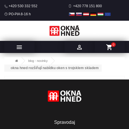
+420 530 332 552
+420 778 151 800
PO-PIA 8-16 h
0


shopping_cart
blog - novinky
okna hned rozšiřují nabídku oken s trojsklem skladem
Spravodaj