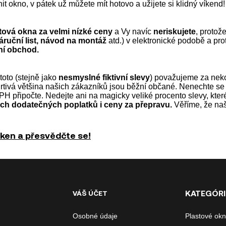
t okno, v pátek už můžete mít hotovo a užijete si klidný víkend!
tová okna za velmi nízké ceny
a Vy navíc
neriskujete
, protož
 záruční list, návod na montáž
atd.) v elektronické podobě a pro
ní obchod.
 toto (stejně jako
nesmyslné fiktivní slevy
) považujeme za neko
rtivá většina našich zákazníků jsou běžní občané. Nenechte se 
 připočte. Nedejte ani na magicky veliké procento slevy, kter
ch dodatečných poplatků i ceny za přepravu.
Věříme, že naš
ken a přesvědčte se!
KATEGÓRI
VÁŠ ÚČET
Osobné údaje
Plastové ok