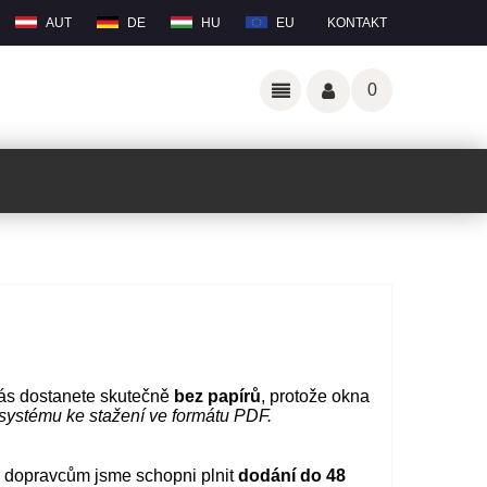
AUT
DE
HU
EU
KONTAKT
0
ás dostanete skutečně
bez papírů
, protože okna
systému ke stažení ve formátu PDF.
 dopravcům jsme schopni plnit
dodání do 48