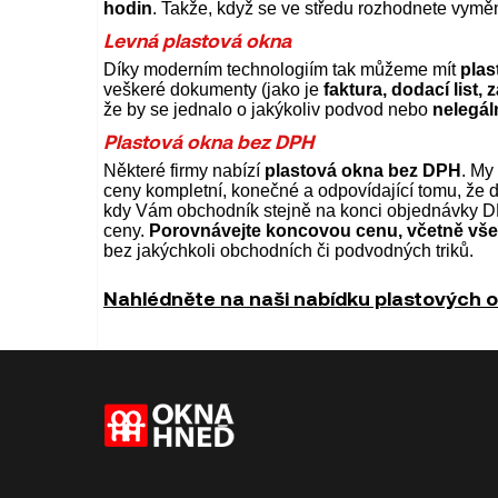
hodin
. Takže, když se ve středu rozhodnete vyměni
Levná plastová okna
Díky moderním technologiím tak můžeme mít
plas
veškeré dokumenty (jako je
faktura, dodací list,
že by se jednalo o jakýkoliv podvod nebo
nelegál
Plastová okna bez DPH
Některé firmy nabízí
plastová okna bez DPH
. My
ceny kompletní, konečné a odpovídající tomu, že d
kdy Vám obchodník stejně na konci objednávky DPH
ceny.
Porovnávejte koncovou cenu, včetně vše
bez jakýchkoli obchodních či podvodných triků.
Nahlédněte na naši nabídku plastových o