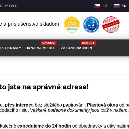
78 151 800
CZ
SK
e a príslušenstvo skladom
NOVINKA
NOVINKA
O K OKNÁM
OKNA NA MIERU
ŽALÚZIE NA MIERU
to jste na správné adrese!
še,
přes internet
, bez složitého papírování.
Plastová okna
od n
dodacího listu.
Veškeré potřebné dokumenty jsou totiž v našem 
skutečně
expedujeme do 24 hodin
od objednávky a díky našim