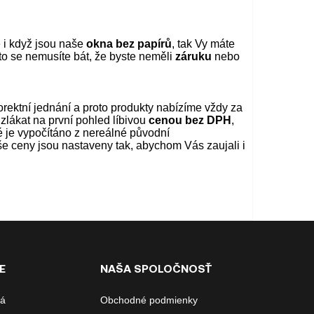
e i když jsou naše
okna bez papírů
, tak Vy máte
to se nemusíte bát, že byste neměli
záruku
nebo
rektní jednání a proto produkty nabízíme vždy za
zlákat na první pohled líbivou
cenou bez DPH
,
é je vypočítáno z nereálné původní
e ceny jsou nastaveny tak, abychom Vás zaujali i
E
NAŠA SPOLOČNOSŤ
ná
Obchodné podmienky