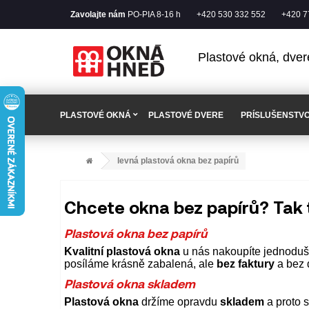
Zavolajte nám
PO-PIA 8-16 h
+420 530 332 552
+420 7
Plastové okná, dver
PLASTOVÉ OKNÁ
PLASTOVÉ DVERE
PRÍSLUŠENSTV
levná plastová okna bez papírů
Chcete okna bez papírů? Tak 
Plastová okna bez papírů
Kvalitní plastová okna
u nás nakoupíte jednodu
posíláme krásně zabalená, ale
bez faktury
a bez 
Plastová okna skladem
Plastová okna
držíme opravdu
skladem
a proto 