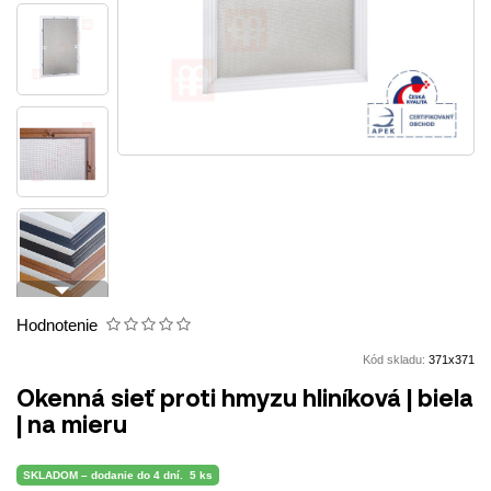
arrow_drop_down
Hodnotenie
Kód skladu:
371x371
Okenná sieť proti hmyzu hliníková | biela
| na mieru
SKLADOM – dodanie do 4 dní.
5 ks