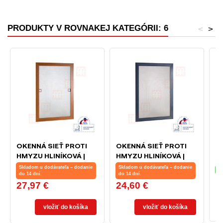
PRODUKTY V ROVNAKEJ KATEGÓRII: 6
<
>
OKENNÁ SIEŤ PROTI
OKENNÁ SIEŤ PROTI
S
HMYZU HLINÍKOVÁ |
HMYZU HLINÍKOVÁ |
N
ZLATÝ DUB | NA MIERU
ANTRACIT | NA MIERU
C
Skladom u dodávateľa – dodanie
Skladom u dodávateľa – dodanie
SK
do 14 dní.
do 14 dní.
1
C
27,97 €
24,60 €
Cena
Cena
vložiť do košíka
vložiť do košíka