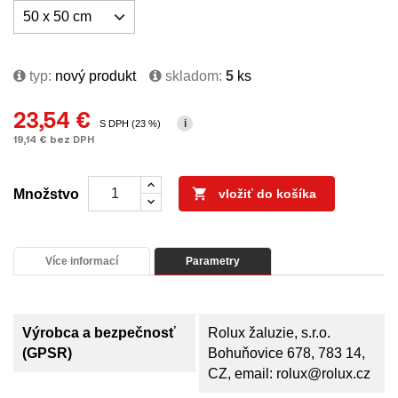
typ:
nový produkt
skladom:
5
ks
23,54 €
i
S DPH (23 %)
19,14 € bez DPH

Množstvo
vložiť do košíka
Více informací
Parametry
Výrobca a bezpečnosť
Rolux žaluzie, s.r.o.
(GPSR)
Bohuňovice 678, 783 14,
CZ, email: rolux@rolux.cz