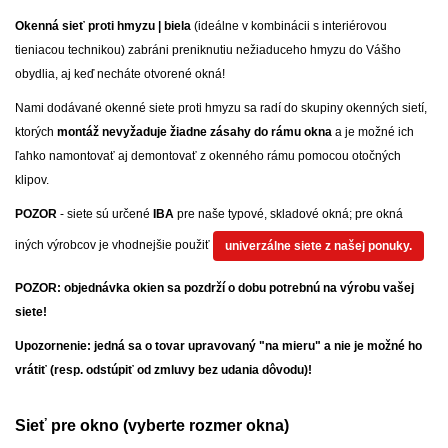
Okenná sieť proti hmyzu | biela
(ideálne v kombinácii s interiérovou
tieniacou technikou) zabráni preniknutiu nežiaduceho hmyzu do Vášho
obydlia, aj keď necháte otvorené okná!
Nami dodávané okenné siete proti hmyzu sa radí do skupiny okenných sietí,
ktorých
montáž nevyžaduje žiadne zásahy do rámu okna
a je možné ich
ľahko namontovať aj demontovať z okenného rámu pomocou otočných
klipov.
POZOR
- siete sú určené
IBA
pre naše typové, skladové okná; pre okná
iných výrobcov je vhodnejšie použiť
univerzálne siete z našej ponuky.
POZOR: objednávka okien sa pozdrží o dobu potrebnú na výrobu vašej
siete!
Upozornenie: jedná sa o tovar upravovaný "na mieru" a nie je možné ho
vrátiť (resp. odstúpiť od zmluvy bez udania dôvodu)!
Sieť pre okno (vyberte rozmer okna)