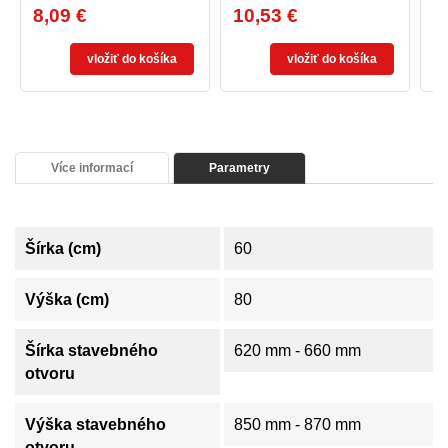
8,09 €
10,53 €
7
Cena
Cena
C
A TERASOVÉ DVERE
BIELA
vložiť do košíka
vložiť do košíka
Více informací
Parametry
Šírka (cm)
60
Výška (cm)
80
Šírka stavebného
620 mm - 660 mm
otvoru
Výška stavebného
850 mm - 870 mm
otvoru