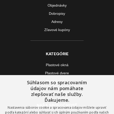
Objednávky
Dobropisy
Adresy
Zľavové kupóny
KATEGÓRIE
Plastové okná
Plastové dvere
Príslušenstvo
Súhlasom so spracovaním
údajov nám pomáhate
zlepšovať naše služby.
Ďakujeme.
NAŠA SPOLOČNOSŤ
Nastavenia súborov cookie a spracovania údajov môžete upraviť
podľa kategórií alebo súhlasiť s ich úplným používaním podľa našich