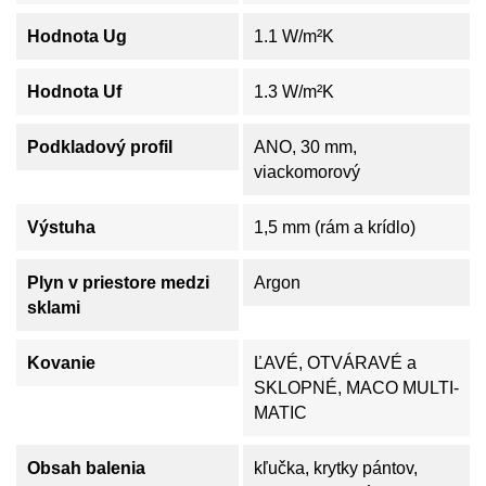
Hodnota Ug
1.1 W/m²K
Hodnota Uf
1.3 W/m²K
Podkladový profil
ANO, 30 mm,
viackomorový
Výstuha
1,5 mm (rám a krídlo)
Plyn v priestore medzi
Argon
sklami
Kovanie
ĽAVÉ, OTVÁRAVÉ a
SKLOPNÉ, MACO MULTI-
MATIC
Obsah balenia
kľučka, krytky pántov,