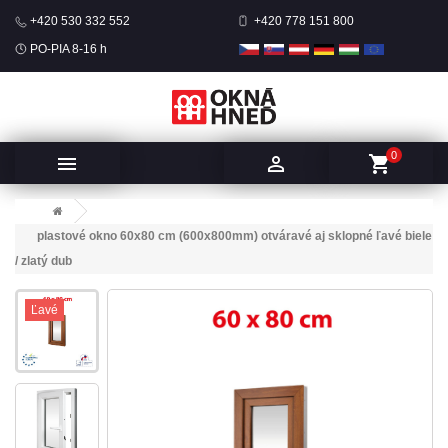
+420 530 332 552
+420 778 151 800
PO-PIA 8-16 h
0


shopping_cart
plastové okno 60x80 cm (600x800mm) otváravé aj sklopné ľavé biele
/ zlatý dub
Ľavé