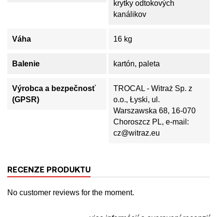
krytky odtokových
kanálikov
Váha
16 kg
Balenie
kartón, paleta
Výrobca a bezpečnosť
TROCAL - Witraż Sp. z
(GPSR)
o.o., Łyski, ul.
Warszawska 68, 16-070
Choroszcz PL, e-mail:
cz@witraz.eu
RECENZE PRODUKTU
No customer reviews for the moment.