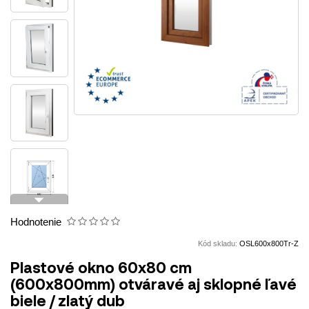
arrow_drop_down
Hodnotenie
Kód skladu:
OSL600x800Tr-Z
Plastové okno 60x80 cm
(600x800mm) otváravé aj sklopné ľavé
biele / zlatý dub