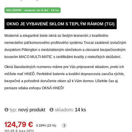
SKLADOM – dodanie do 4 dní.
14 ks
OKNO JE VYBAVENÉ SKLOM S TEPLÝM RÁMOM (TGI)
Moderné a elegantné biele okná so šedým tesnením z kvalitného
nemeckého päťkomorového profilového systému Trocal zasklené izolačným
dvojsklom Pilkington s medziskleným rámčekom a okované bezpečnostným
kovaním MACO MULTI-MATIC s certifikátmi kvality z niekoľkých skúšobní.
Okná štandardných rozmerov máme pre Vás pripravené skladom, preto ich
môžete mať HNEĎ. Perfektné balenie a kvalitní dopravcovia zaručia rýchle,
bezpečné a pohodlné doručenie okien až k Vám domov. Ušetrite čas aj
peniaze vďaka eshopu OKNÁ HNEĎ!
typ:
nový produkt
skladom:
14
ks
124,79 €
i
S DPH (23 %)
101,45 € bez DPH