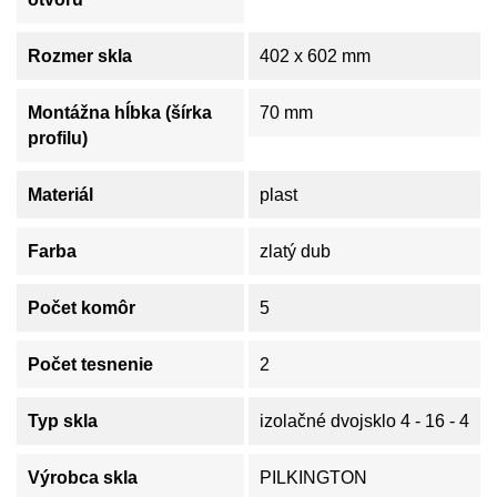
Rozmer skla
402 x 602 mm
Montážna hĺbka (šírka
70 mm
profilu)
Materiál
plast
Farba
zlatý dub
Počet komôr
5
Počet tesnenie
2
Typ skla
izolačné dvojsklo 4 - 16 - 4
Výrobca skla
PILKINGTON