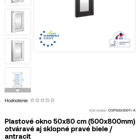
arrow_drop_down
Hodnotenie
Kód skladu:
OSP500x800Tr-A
Plastové okno 50x80 cm (500x800mm)
otváravé aj sklopné pravé biele /
antracit