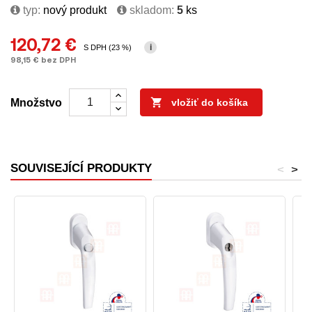
typ:
nový produkt
skladom:
5
ks
120,72 €
i
S DPH (23 %)
98,15 € bez DPH

Množstvo
vložiť do košíka
SOUVISEJÍCÍ PRODUKTY
<
>