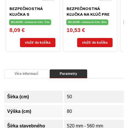
BEZPEČNOSTNÁ
BEZPEČNOSTNÁ
M
KĽUČKA S
KĽUČKA NA KĽÚČ PRE
I
UZAMYKACÍM
OKNÁ A TERASOVÉ
7
SKLADOM – dodanie do 4 dní.
71 ks
SKLADOM – dodanie do 4 dní.
56 ks
SK
TLAČIDLOM PRE OKNÁ
DVERE BIELA
8,09 €
10,53 €
7
Cena
Cena
C
A TERASOVÉ DVERE
BIELA
vložiť do košíka
vložiť do košíka
Více informací
Parametry
Šírka (cm)
50
Výška (cm)
80
Šírka stavebného
520 mm - 560 mm