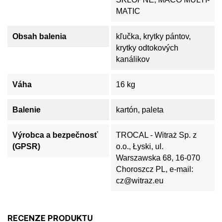
MATIC
Obsah balenia
kľučka, krytky pántov,
krytky odtokových
kanálikov
Váha
16 kg
Balenie
kartón, paleta
Výrobca a bezpečnosť
TROCAL - Witraż Sp. z
(GPSR)
o.o., Łyski, ul.
Warszawska 68, 16-070
Choroszcz PL, e-mail:
cz@witraz.eu
RECENZE PRODUKTU