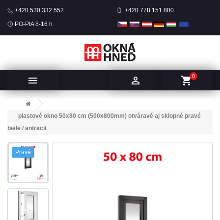
+420 530 332 552
+420 778 151 800
PO-PIA 8-16 h
0


shopping_cart
plastové okno 50x80 cm (500x800mm) otváravé aj sklopné pravé
biele / antracit
Pravé