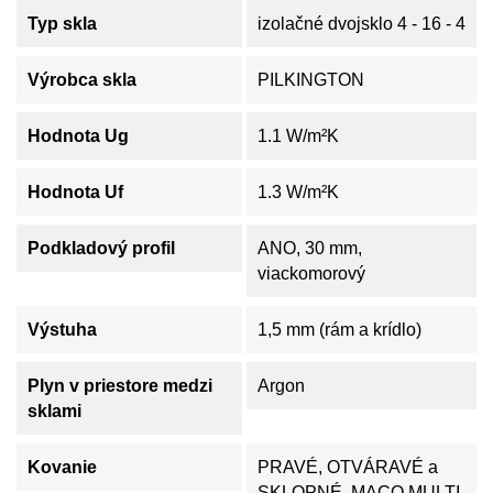
Typ skla
izolačné dvojsklo 4 - 16 - 4
Výrobca skla
PILKINGTON
Hodnota Ug
1.1 W/m²K
Hodnota Uf
1.3 W/m²K
Podkladový profil
ANO, 30 mm,
viackomorový
Výstuha
1,5 mm (rám a krídlo)
Plyn v priestore medzi
Argon
sklami
Kovanie
PRAVÉ, OTVÁRAVÉ a
SKLOPNÉ, MACO MULTI-