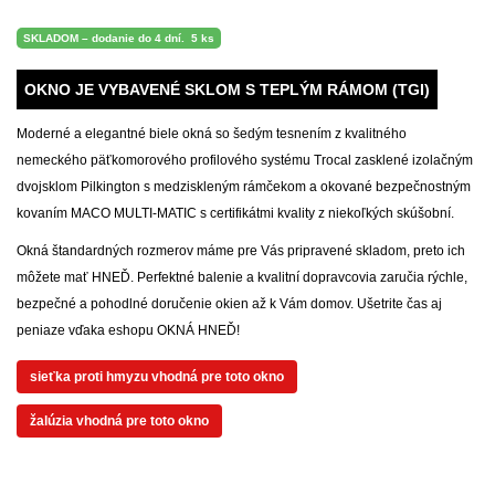
SKLADOM – dodanie do 4 dní.
5 ks
OKNO JE VYBAVENÉ SKLOM S TEPLÝM RÁMOM (TGI)
Moderné a elegantné biele okná so šedým tesnením z kvalitného
nemeckého päťkomorového profilového systému Trocal zasklené izolačným
dvojsklom Pilkington s medziskleným rámčekom a okované bezpečnostným
kovaním MACO MULTI-MATIC s certifikátmi kvality z niekoľkých skúšobní.
Okná štandardných rozmerov máme pre Vás pripravené skladom, preto ich
môžete mať HNEĎ. Perfektné balenie a kvalitní dopravcovia zaručia rýchle,
bezpečné a pohodlné doručenie okien až k Vám domov. Ušetrite čas aj
peniaze vďaka eshopu OKNÁ HNEĎ!
sieťka proti hmyzu vhodná pre toto okno
žalúzia vhodná pre toto okno