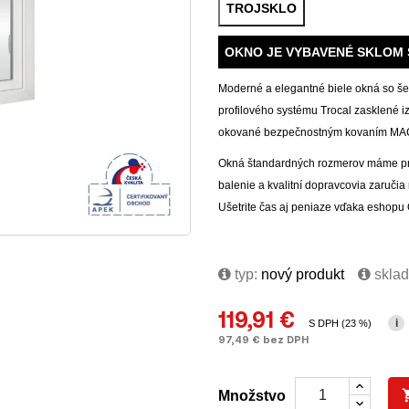
TROJSKLO
OKNO JE VYBAVENÉ SKLOM 
Moderné a elegantné biele okná so 
profilového systému Trocal zasklené
okované bezpečnostným kovaním MACO 
Okná štandardných rozmerov máme pre
balenie a kvalitní dopravcovia zaruči
Ušetrite čas aj peniaze vďaka esho
typ:
nový produkt
skla
119,91 €
i
S DPH (23 %)
97,49 € bez DPH
Množstvo