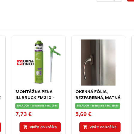
MONTÁŽNA PENA
OKENNÁ FÓLIA,
E
ILLBRUCK FM310 -
BEZFAREBNÁ, MATNÁ
750ML
NA OCHRANU
SKLADOM – dodanie do 4 dní.
15 ks
SKLADOM – dodanie do 4 dní.
155 ks
SÚKROMIA 90 X 50
7,73 €
5,69 €
Cena
Cena
CM


vložiť do košíka
vložiť do košíka