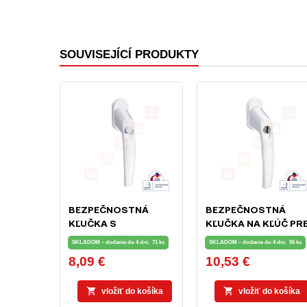
SOUVISEJÍCÍ PRODUKTY
BEZPEČNOSTNÁ
BEZPEČNOSTNÁ
KĽUČKA S
KĽUČKA NA KĽÚČ PR
UZAMYKACÍM
OKNÁ A TERASOVÉ
SKLADOM – dodanie do 4 dní.
71 ks
SKLADOM – dodanie do 4 dní.
56 ks
TLAČIDLOM PRE
DVERE BIELA
8,09 €
10,53 €
Cena
Cena
OKNÁ A TERASOVÉ
DVERE BIELA


vložiť do košíka
vložiť do košíka