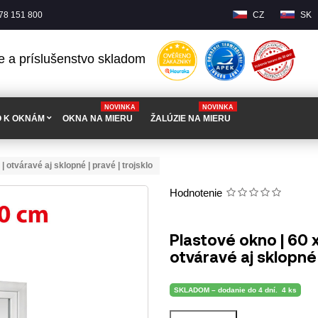
78 151 800
CZ
SK
e a príslušenstvo skladom
NOVINKA
NOVINKA
O K OKNÁM
OKNA NA MIERU
ŽALÚZIE NA MIERU
| otváravé aj sklopné | pravé | trojsklo
Hodnotenie
Plastové okno | 60 x
otváravé aj sklopné
SKLADOM – dodanie do 4 dní.
4 ks