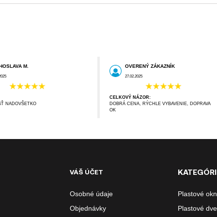
HOSLAVA M.
OVERENÝ ZÁKAZNÍK
2025
27.02.2025
CELKOVÝ NÁZOR:
SŤ NADOVŠETKO
DOBRÁ CENA, RÝCHLE VYBAVENIE, DOPRAVA
OK
KATEGÓRI
VÁŠ ÚČET
Osobné údaje
Plastové ok
Objednávky
Plastové dve