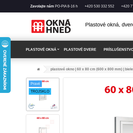
Zavolajte nám
PO-PIA 8-16 h
+420 530 332 552
+420 7
Plastové okná, dver
PLASTOVÉ OKNÁ
PLASTOVÉ DVERE
PRÍSLUŠENSTV
plastové okno | 60 x 80 cm (600 x 800 mm) | biele 
Pravé
TROJSKLO