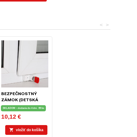
<
>
BEZPEČNOSTNÝ
ZÁMOK (DETSKÁ
POISTKA) NA OKNÁ A
SKLADOM – dodanie do 4 dní.
89 ks
BALKÓNOVÉ DVERE
10,12 €
Cena

vložiť do košíka