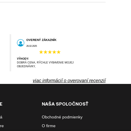
OVERENÝ ZÁKAZNÍK
26.02.2025
VÝHODY:
DOBRÁ CENA, RÝCHLE VYBAVENIE MOJEJ
OBJEDNÁVKY,
viac informácií o overovaní recenzií
E
NAŠA SPOLOČNOSŤ
ná
Obchodné podmienky
re
O firme