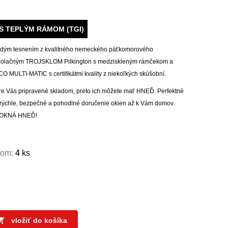
S TEPLÝM RÁMOM (TGI)
šedým tesnením z kvalitného nemeckého päťkomorového
 izolačným TROJSKLOM Pilkington s medziskleným rámčekom a
MULTI-MATIC s certifikátmi kvality z niekoľkých skúšobní.
 Vás pripravené skladom, preto ich môžete mať HNEĎ. Perfektné
a rýchle, bezpečné a pohodlné doručenie okien až k Vám domov.
pu OKNÁ HNEĎ!
dom:
4
ks

vložiť do košíka