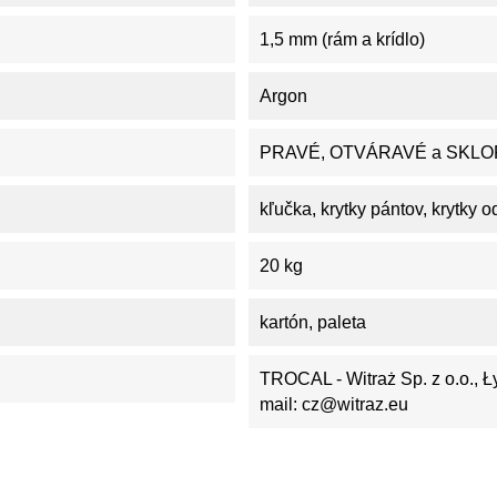
1,5 mm (rám a krídlo)
Argon
PRAVÉ, OTVÁRAVÉ a SKLO
kľučka, krytky pántov, krytky 
20 kg
kartón, paleta
TROCAL - Witraż Sp. z o.o., Ł
mail: cz@witraz.eu