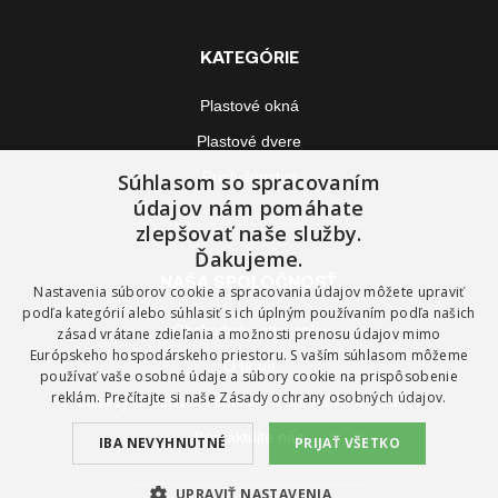
KATEGÓRIE
Plastové okná
Plastové dvere
Príslušenstvo
Súhlasom so spracovaním
údajov nám pomáhate
zlepšovať naše služby.
Ďakujeme.
NAŠA SPOLOČNOSŤ
Nastavenia súborov cookie a spracovania údajov môžete upraviť
podľa kategórií alebo súhlasiť s ich úplným používaním podľa našich
Obchodné podmienky
zásad vrátane zdieľania a možnosti prenosu údajov mimo
Európskeho hospodárskeho priestoru. S vaším súhlasom môžeme
O firme
používať vaše osobné údaje a súbory cookie na prispôsobenie
reklám. Prečítajte si naše
Zásady ochrany osobných údajov.
Zásady používania cookies a spracovania údajov
Kontaktujte nás
IBA NEVYHNUTNÉ
PRIJAŤ VŠETKO
UPRAVIŤ NASTAVENIA