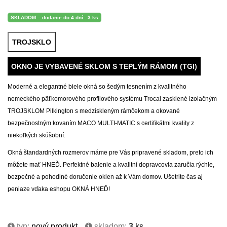
SKLADOM – dodanie do 4 dní.
3 ks
TROJSKLO
OKNO JE VYBAVENÉ SKLOM S TEPLÝM RÁMOM (TGI)
Moderné a elegantné biele okná so šedým tesnením z kvalitného
nemeckého päťkomorového profilového systému Trocal zasklené izolačným
TROJSKLOM Pilkington s medziskleným rámčekom a okované
bezpečnostným kovaním MACO MULTI-MATIC s certifikátmi kvality z
niekoľkých skúšobní.
Okná štandardných rozmerov máme pre Vás pripravené skladom, preto ich
môžete mať HNEĎ. Perfektné balenie a kvalitní dopravcovia zaručia rýchle,
bezpečné a pohodlné doručenie okien až k Vám domov. Ušetrite čas aj
peniaze vďaka eshopu OKNÁ HNEĎ!
typ:
nový produkt
skladom:
3
ks