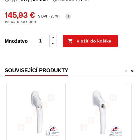
145,93 €
i
S DPH (23 %)
118,64 € bez DPH

Množstvo
vložiť do košíka
SOUVISEJÍCÍ PRODUKTY
<
>