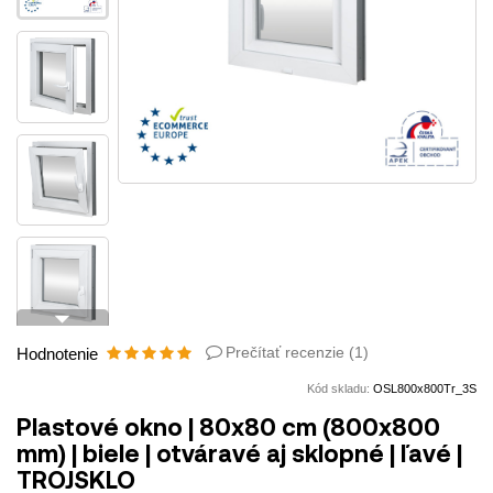
arrow_drop_down
Prečítať recenzie (
1
)
Hodnotenie
Kód skladu:
OSL800x800Tr_3S
Plastové okno | 80x80 cm (800x800
mm) | biele | otváravé aj sklopné | ľavé |
TROJSKLO