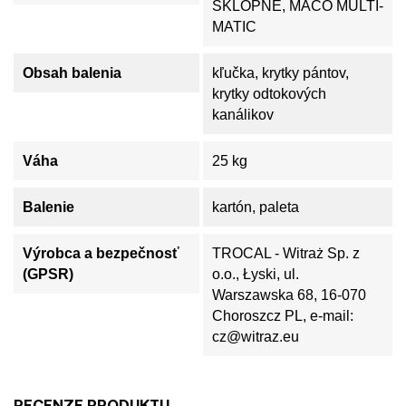
SKLOPNÉ, MACO MULTI-
MATIC
Obsah balenia
kľučka, krytky pántov,
krytky odtokových
kanálikov
Váha
25 kg
Balenie
kartón, paleta
Výrobca a bezpečnosť
TROCAL - Witraż Sp. z
(GPSR)
o.o., Łyski, ul.
Warszawska 68, 16-070
Choroszcz PL, e-mail:
cz@witraz.eu
RECENZE PRODUKTU