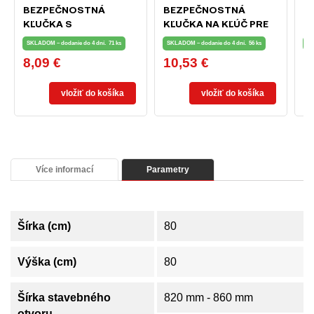
BEZPEČNOSTNÁ
BEZPEČNOSTNÁ
M
KĽUČKA S
KĽUČKA NA KĽÚČ PRE
I
UZAMYKACÍM
OKNÁ A TERASOVÉ
7
SKLADOM – dodanie do 4 dní.
71 ks
SKLADOM – dodanie do 4 dní.
56 ks
SK
TLAČIDLOM PRE OKNÁ
DVERE BIELA
8,09 €
10,53 €
7
Cena
Cena
C
A TERASOVÉ DVERE
BIELA
vložiť do košíka
vložiť do košíka
Více informací
Parametry
Šírka (cm)
80
Výška (cm)
80
Šírka stavebného
820 mm - 860 mm
otvoru