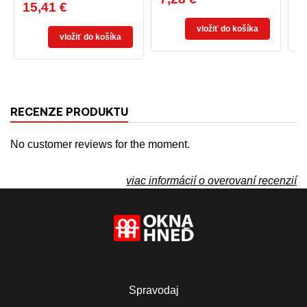
15,41 €
Cena
vložiť do košíka
vložiť do košíka
RECENZE PRODUKTU
No customer reviews for the moment.
viac informácií o overovaní recenzií
Spravodaj