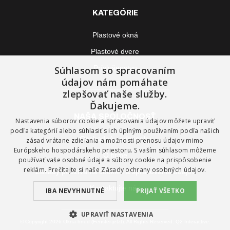
KATEGÓRIE
Plastové okná
Plastové dvere
Príslušenstvo
Súhlasom so spracovaním
údajov nám pomáhate
zlepšovať naše služby.
Ďakujeme.
NAŠA SPOLOČNOSŤ
Nastavenia súborov cookie a spracovania údajov môžete upraviť
podľa kategórií alebo súhlasiť s ich úplným používaním podľa našich
Obchodné podmienky
zásad vrátane zdieľania a možnosti prenosu údajov mimo
Európskeho hospodárskeho priestoru. S vaším súhlasom môžeme
O firme
používať vaše osobné údaje a súbory cookie na prispôsobenie
reklám. Prečítajte si naše
Zásady ochrany osobných údajov.
Zásady používania cookies a spracovania údajov
Kontaktujte nás
IBA NEVYHNUTNÉ
PRIJAŤ VŠETKO
UPRAVIŤ NASTAVENIA
© Copyright 2026 Okna-hned (Fenster-jetzt). All Rights Reserved. Q2 Interactive.