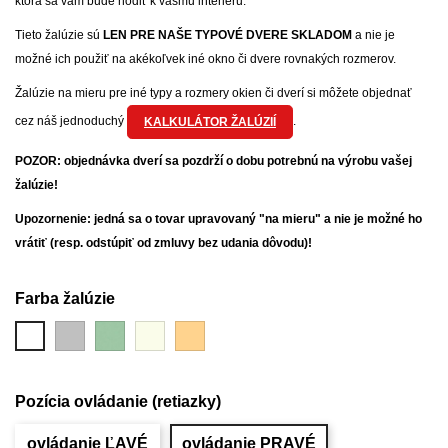
ktorá sa vám bude hodiť k vášmu interiéru.
Tieto žalúzie sú
LEN PRE NAŠE TYPOVÉ DVERE SKLADOM
a nie je
možné ich použiť na akékoľvek iné okno či dvere rovnakých rozmerov.
Žalúzie na mieru pre iné typy a rozmery okien či dverí si môžete objednať
cez náš jednoduchý
.
KALKULÁTOR ŽALÚZIÍ
POZOR: objednávka dverí sa pozdrží o dobu potrebnú na výrobu vašej
žalúzie!
Upozornenie: jedná sa o tovar upravovaný "na mieru" a nie je možné ho
vrátiť (resp. odstúpiť od zmluvy bez udania dôvodu)!
Farba žalúzie
strieborná
svetlozelená
biela
bronzová
biela
(24)
(6)
krémová
(23)
(1)
(9)
Pozícia ovládanie (retiazky)
ovládanie ĽAVÉ
ovládanie PRAVÉ