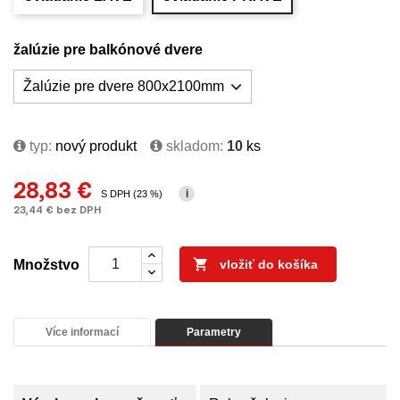
žalúzie pre balkónové dvere
typ:
nový produkt
skladom:
10
ks
28,83 €
i
S DPH (23 %)
23,44 € bez DPH

Množstvo
vložiť do košíka
Více informací
Parametry