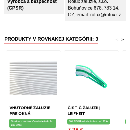
Výrobca a bezpečnosť
Rolux žaluzie, s.r.o.
(GPSR)
Bohuňovice 678, 783 14,
CZ, email: rolux@rolux.cz
PRODUKTY V ROVNAKEJ KATEGÓRII: 3
<
>
VNÚTORNÉ ŽALUZIE
ČISTIČ ŽALÚZIÍ |
S
PRE OKNÁ
LEIFHEIT
Ž
Skladom u dodávateľa – dodanie do 14
SKLADOM – dodanie do 4 dní.
27 ks
SK
dní.
10 ks
7,28 €
1
Cena
C