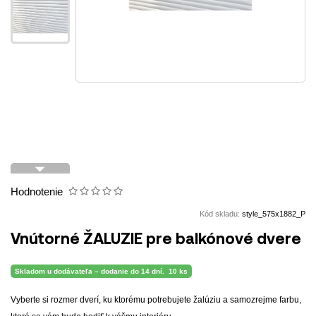
arrow_drop_down
Hodnotenie
Kód skladu:
style_575x1882_P
Vnútorné ŽALUZIE pre balkónové dvere
Skladom u dodávateľa – dodanie do 14 dní.
10 ks
Vyberte si rozmer dverí, ku ktorému potrebujete žalúziu a samozrejme farbu,