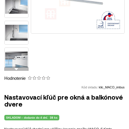
arrow_drop_down
Hodnotenie
Kód skladu:
klic_MACO_imbus
Nastavovací kľúč pre okná a balkónové
dvere
SKLADOM – dodanie do 4 dní.
38 ks