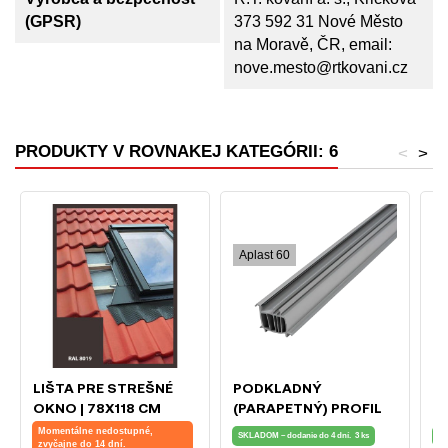
(GPSR)
373 592 31 Nové Město
na Moravě, ČR, email:
nove.mesto@rtkovani.cz
PRODUKTY V ROVNAKEJ KATEGÓRII: 6
<
>
Aplast 60
LIŠTA PRE STREŠNÉ
PODKLADNÝ
S
OKNO | 78X118 CM
(PARAPETNÝ) PROFIL
ŠK
(780X1180 MM) |
PRE OKNÁ APLAST 60
I
Momentálne nedostupné,
SKLADOM – dodanie do 4 dní.
3 ks
SK
HNEDÁ | PRE
zvyčajne do 14 dní.
T