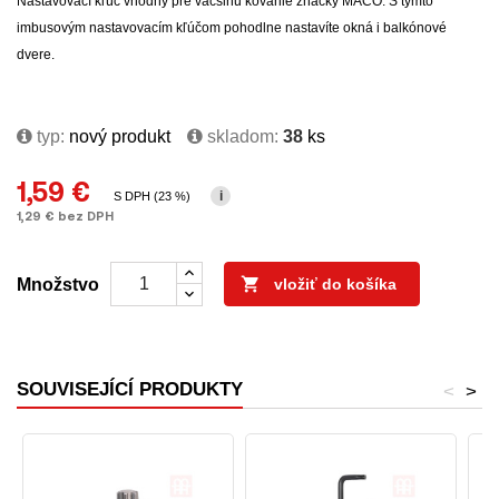
Nastavovací kľúč
vhodný
pre
väčšinu
kovanie
značky
MACO
.
S týmto
imbusovým
nastavovacím
kľúčom
pohodlne
nastavíte
okná
i balkónové
dvere
.
typ:
nový produkt
skladom:
38
ks
1,59 €
i
S DPH (23 %)
1,29 € bez DPH

Množstvo
vložiť do košíka
SOUVISEJÍCÍ PRODUKTY
<
>