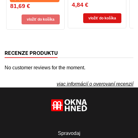
4,84 €
8
Cena
C
81,69 €
Cena
PROFILOVANÚ
STREŠNÚ KRYTINU
vložiť do košíka
vložiť do košíka
RECENZE PRODUKTU
No customer reviews for the moment.
viac informácií o overovaní recenzií
Spravodaj