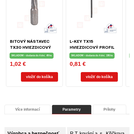
BITOVÝ NÁSTAVEC
L-KEY TX15
L
TX30 HVIEZDICOVÝ
HVIEZDICOVÝ PROFIL
PROFIL (TYP TORX)
(TYP TORX)
SKLADOM – dodanie do 4 dní.
49 ks
SKLADOM – dodanie do 4 dní.
195 ks
SK
1,02 €
0,81 €
0
Cena
Cena
C
vložiť do košíka
vložiť do košíka
Více informací
Parametry
Prílohy
Výrobca a bezpečnosť
R.T. kování a. s., Křičkova