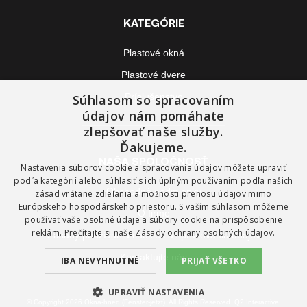
KATEGÓRIE
Plastové okná
Plastové dvere
Príslušenstvo
Súhlasom so spracovaním
údajov nám pomáhate
zlepšovať naše služby.
Ďakujeme.
NAŠA SPOLOČNOSŤ
Nastavenia súborov cookie a spracovania údajov môžete upraviť
podľa kategórií alebo súhlasiť s ich úplným používaním podľa našich
Obchodné podmienky
zásad vrátane zdieľania a možnosti prenosu údajov mimo
Európskeho hospodárskeho priestoru. S vaším súhlasom môžeme
O firme
používať vaše osobné údaje a súbory cookie na prispôsobenie
reklám. Prečítajte si naše
Zásady ochrany osobných údajov.
Zásady používania cookies a spracovania údajov
Kontaktujte nás
IBA NEVYHNUTNÉ
PRIJAŤ VŠETKO
UPRAVIŤ NASTAVENIA
© Copyright 2026 Okna-hned (Fenster-jetzt). All Rights Reserved. Q2 Interactive.