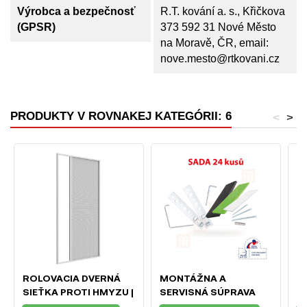
Výrobca a bezpečnosť
R.T. kování a. s., Křičkova
(GPSR)
373 592 31 Nové Město
na Moravě, ČR, email:
nove.mesto@rtkovani.cz
PRODUKTY V ROVNAKEJ KATEGÓRII: 6
<
>
ROLOVACIA DVERNÁ
MONTÁŽNA A
A
SIEŤKA PROTI HMYZU |
SERVISNÁ SÚPRAVA
3
150X220 CM | BIELA
PRE OKNÁ A DVERE