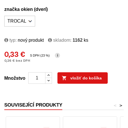
značka okien (dverí)
typ:
nový produkt
skladom:
1162
ks
0,33 €
i
S DPH (23 %)
0,26 € bez DPH

Množstvo
vložiť do košíka
SOUVISEJÍCÍ PRODUKTY
<
>