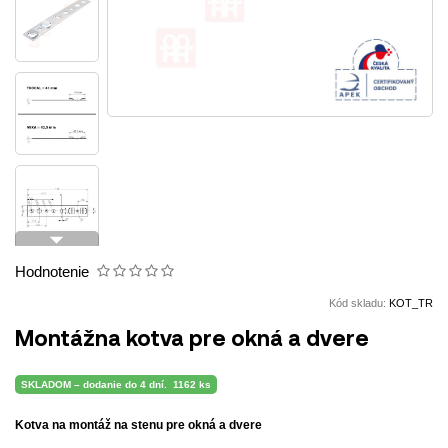
arrow_drop_down
Hodnotenie
Kód skladu:
KOT_TR
Montážna kotva pre okná a dvere
SKLADOM – dodanie do 4 dní.
1162 ks
Kotva na montáž na stenu pre okná a dvere