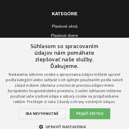
KATEGÓRIE
Plastové okná
Plastové dvere
Príslušenstvo
Súhlasom so spracovaním
údajov nám pomáhate
zlepšovať naše služby.
Ďakujeme.
NAŠA SPOLOČNOSŤ
Nastavenia súborov cookie a spracovania údajov môžete upraviť
podľa kategórií alebo súhlasiť s ich úplným používaním podľa našich
Obchodné podmienky
zásad vrátane zdieľania a možnosti prenosu údajov mimo
Európskeho hospodárskeho priestoru. S vaším súhlasom môžeme
O firme
používať vaše osobné údaje a súbory cookie na prispôsobenie
reklám. Prečítajte si naše
Zásady ochrany osobných údajov.
Zásady používania cookies a spracovania údajov
Kontaktujte nás
IBA NEVYHNUTNÉ
PRIJAŤ VŠETKO
UPRAVIŤ NASTAVENIA