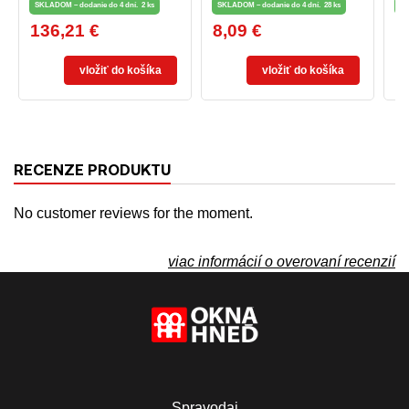
SKLADOM – dodanie do 4 dní.
2 ks
SKLADOM – dodanie do 4 dní.
28 ks
SK
136,21 €
8,09 €
1
Cena
Cena
C
vložiť do košíka
vložiť do košíka
RECENZE PRODUKTU
No customer reviews for the moment.
viac informácií o overovaní recenzií
Spravodaj