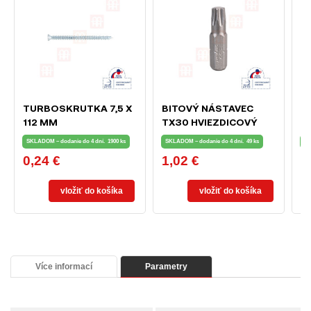
TURBOSKRUTKA 7,5 X
BITOVÝ NÁSTAVEC
T
112 MM
TX30 HVIEZDICOVÝ
1
PROFIL (TYP TORX)
SKLADOM – dodanie do 4 dní.
1900 ks
SKLADOM – dodanie do 4 dní.
49 ks
SK
0,24 €
1,02 €
0
Cena
Cena
C
vložiť do košíka
vložiť do košíka
Více informací
Parametry